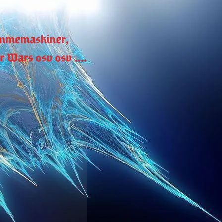
rommemaskiner, 
 Wars osv osv ....