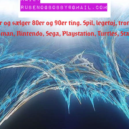
r og sælger 80er og 90er ting. Spil, legetøj, t
man, Nintendo, Sega, Playstation, Turtles, Star