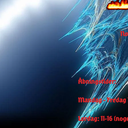
Nø
Åbningstider:
Mandag - Fredag ​​
Lørdag: 11-16 (no