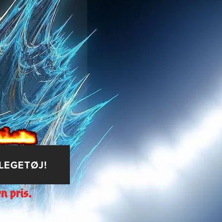
LEGETØJ!
n pris.