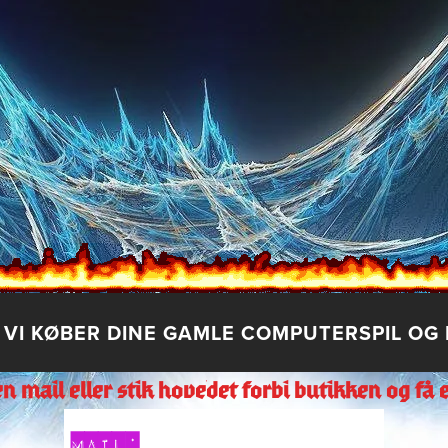
 VI KØBER DINE GAMLE COMPUTERSPIL OG 
en mail eller stik hovedet forbi butikken og få e