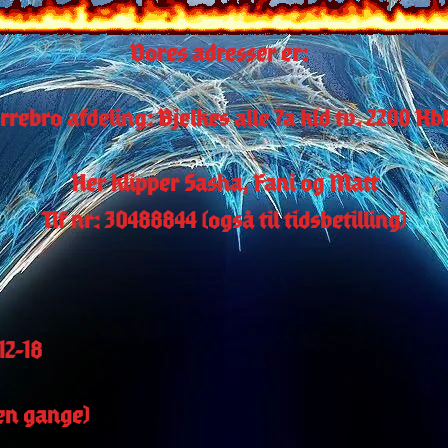
Vores adresser er:  
rrebro afdeling: Bjelkes alle 7a kld tv. 2200 Kb
Her klipper Sasha, Fani og Matt
Tlf nr: 30488844 (også til tidsbetilling)
12-18
gen gange)