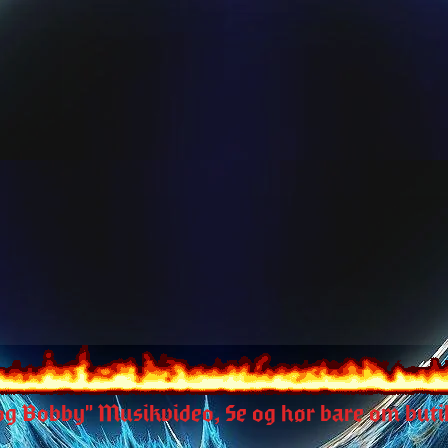
og Bobby" Musikvideo, Se og hør bare om buti