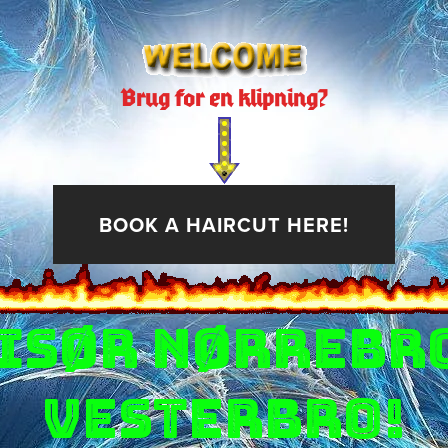
Brug for en klipning?
BOOK A HAIRCUT HERE!
isør nørrebro
vesterbro!